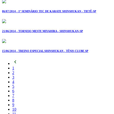
06/07/2014 - 1º SEMINÁRIO TEC DE KARATE SHINSHUKAN - TIETÊ-SP
21/06/2014 - TORNEIO MESTE MIYAHIRA - SHINSHUKAN-SP
15/06/2014 - TREINO ESPECIAL SHINSHUKAN - TÊNIS CLUBE SP
chevron_left
1
2
3
4
5
6
7
8
9
10
11