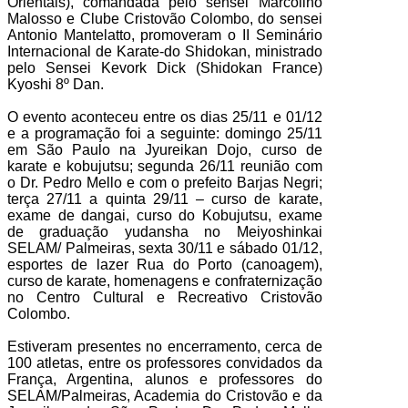
Orientais), comandada pelo sensei Marcolino
Malosso e Clube Cristovão Colombo, do sensei
Antonio Mantelatto, promoveram o II Seminário
Internacional de Karate-do Shidokan, ministrado
pelo Sensei Kevork Dick (Shidokan France)
Kyoshi 8º Dan.
O evento aconteceu entre os dias 25/11 e 01/12
e a programação foi a seguinte: domingo 25/11
em São Paulo na Jyureikan Dojo, curso de
karate e kobujutsu; segunda 26/11 reunião com
o Dr. Pedro Mello e com o prefeito Barjas Negri;
terça 27/11 a quinta 29/11 – curso de karate,
exame de dangai, curso do Kobujutsu, exame
de graduação yudansha no Meiyoshinkai
SELAM/ Palmeiras, sexta 30/11 e sábado 01/12,
esportes de lazer Rua do Porto (canoagem),
curso de karate, homenagens e confraternização
no Centro Cultural e Recreativo Cristovão
Colombo.
Estiveram presentes no encerramento, cerca de
100 atletas, entre os professores convidados da
França, Argentina, alunos e professores do
SELAM/Palmeiras, Academia do Cristovão e da