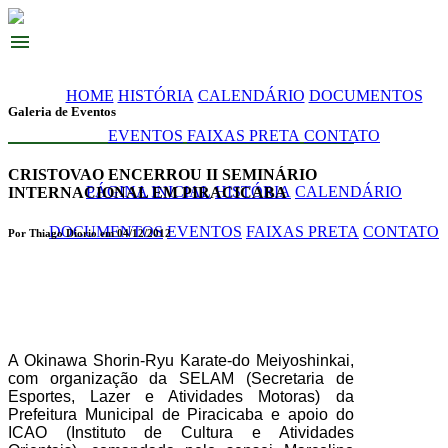
menu
HOME
HISTÓRIA
CALENDÁRIO
DOCUMENTOS
Galeria de Eventos
EVENTOS
FAIXAS PRETA
CONTATO
CRISTOVAO ENCERROU II SEMINÁRIO
PÁGINA INICIAL
HISTÓRIA
CALENDÁRIO
INTERNACIONAL EM PIRACICABA
DOCUMENTOS
EVENTOS
FAIXAS PRETA
CONTATO
Por Thiago Diorio em 04/12/2012
A Okinawa Shorin-Ryu Karate-do Meiyoshinkai,
com organização da SELAM (Secretaria de
Esportes, Lazer e Atividades Motoras) da
Prefeitura Municipal de Piracicaba e apoio do
ICAO (Instituto de Cultura e Atividades