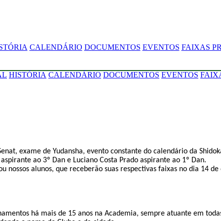
STÓRIA
CALENDÁRIO
DOCUMENTOS
EVENTOS
FAIXAS P
AL
HISTÓRIA
CALENDÁRIO
DOCUMENTOS
EVENTOS
FAIX
-Senat, exame de Yudansha, evento constante do calendário da Shidoka
aspirante ao 3º Dan e Luciano Costa Prado aspirante ao 1º Dan.
 nossos alunos, que receberão suas respectivas faixas no dia 14 d
einamentos há mais de 15 anos na Academia, sempre atuante em todas 