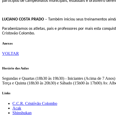
participou de campeonatos municipais, estaduais e brasileiro defe
LUCIANO COSTA PRADO
– Também iniciou seus treinamentos ainda 
Parabenizamos os atletas, pais e professores por mais esta conquis
Cristovão Colombo.
Anexos
VOLTAR
Horário das Aulas
Segundas e Quartas (18h30 às 19h30) - Iniciantes (Acima de 7 Anos)
Terça e Quinta (18h30 às 20h30) e Sábado (15h00 às 17h00)
Av. Alb
Links
C.C.R. Cristóvão Colombo
Acak
Shinshukan