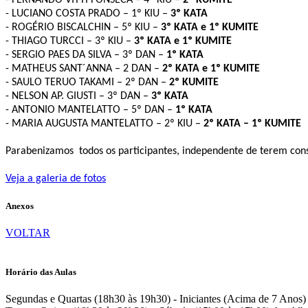
- LUCIANO COSTA PRADO – 1º KIU –
3º KATA
- ROGÉRIO BISCALCHIN – 5º KIU –
3º KATA e 1º KUMITE
- THIAGO TURCCI – 3º KIU –
3º KATA e 1º KUMITE
- SERGIO PAES DA SILVA – 3º DAN –
1º KATA
- MATHEUS SANT´ANNA – 2 DAN –
2º KATA e 1º KUMITE
- SAULO TERUO TAKAMI – 2º DAN –
2º KUMITE
- NELSON AP. GIUSTI – 3º DAN –
3º KATA
- ANTONIO MANTELATTO – 5º DAN –
1º KATA
- MARIA AUGUSTA MANTELATTO – 2º KIU –
2º KATA – 1º KUMITE
Parabenizamos
todos os participantes, independente de terem co
Veja a galeria de fotos
Anexos
VOLTAR
Horário das Aulas
Segundas e Quartas (18h30 às 19h30) - Iniciantes (Acima de 7 Anos)