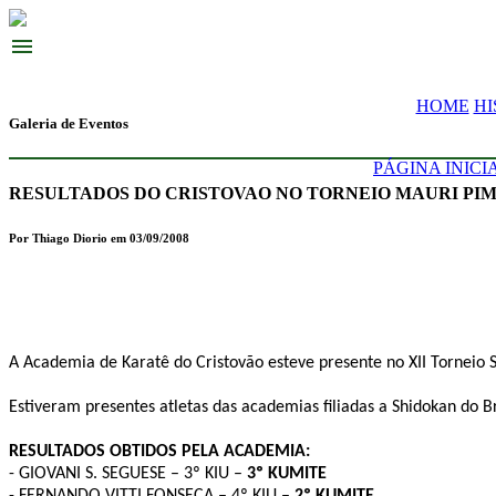
menu
HOME
HI
Galeria de Eventos
PÁGINA INICI
RESULTADOS DO CRISTOVAO NO TORNEIO MAURI PI
Por Thiago Diorio em 03/09/2008
A Academia de Karatê do Cristovão esteve presente no XII Torneio 
Estiveram presentes atletas das academias filiadas a Shidokan do Br
RESULTADOS OBTIDOS PELA ACADEMIA:
- GIOVANI S. SEGUESE – 3º KIU –
3º KUMITE
- FERNANDO VITTI FONSECA – 4º KIU –
2º KUMITE