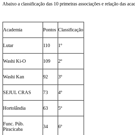
Abaixo a classificação das 10 primeiras associações e relação das aca
Academia
Pontos
Classificação
Lutar
110
1º
Washi Ki-O
109
2º
Washi Kan
92
3º
SEJUL CRAS
73
4º
Hortolândia
63
5º
Func. Púb.
34
6º
Piracicaba