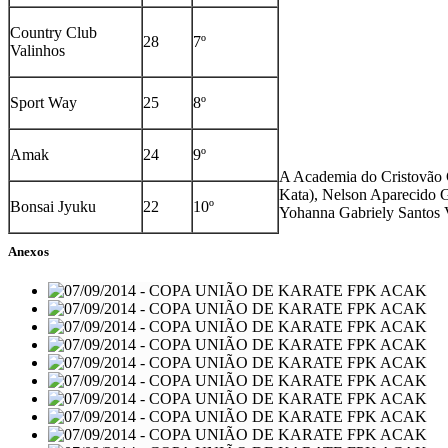
Country Club
28
7º
Valinhos
Sport Way
25
8º
Amak
24
9º
A Academia do Cristovão Co
Kata), Nelson Aparecido Gi
Bonsai Jyuku
22
10º
Yohanna Gabriely Santos V
Anexos