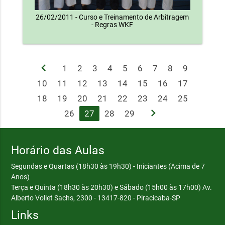
26/02/2011 - Curso e Treinamento de Arbitragem
- Regras WKF
chevron_left
1
2
3
4
5
6
7
8
9
10
11
12
13
14
15
16
17
18
19
20
21
22
23
24
25
chevron_right
26
27
28
29
Horário das Aulas
Segundas e Quartas (18h30 às 19h30) - Iniciantes (Acima de 7
Anos)
Terça e Quinta (18h30 às 20h30) e Sábado (15h00 às 17h00)
Av.
Alberto Vollet Sachs, 2300 - 13417-820 - Piracicaba-SP
Links