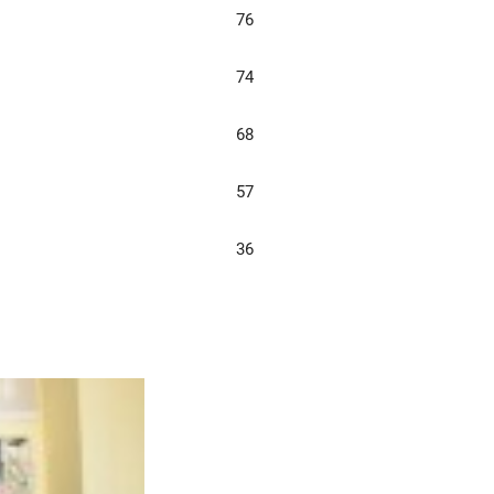
76
74
68
57
36