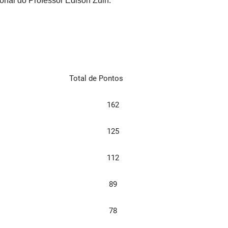
ional do
Professor Edison Zuin.
Total de Pontos
162
125
112
89
78