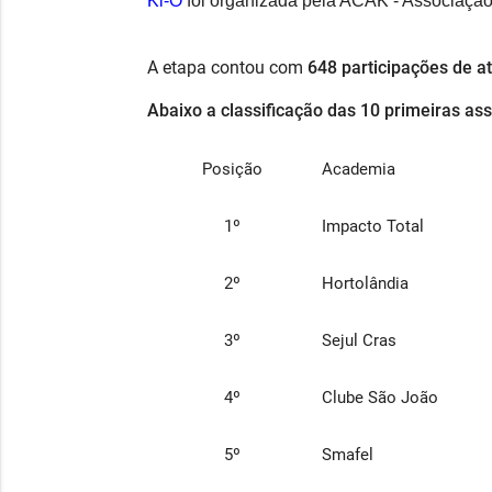
Ki-O
foi
organizada
pela ACAK - Associação
A etapa contou com
648
participações de at
Abaixo a classificação das 10 primeiras as
Posição
Academia
1º
Impacto Total
2º
Hortolândia
3º
Sejul Cras
4º
Clube São João
5º
Smafel