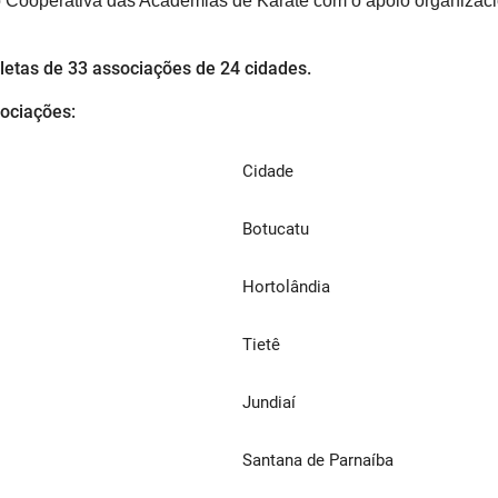
 Cooperativa das Academias de Karate
com o apoio organizac
letas de 33 associações de 24 cidades.
sociações:
Cidade
Botucatu
Hortolândia
Tietê
Jundiaí
Santana de Parnaíba