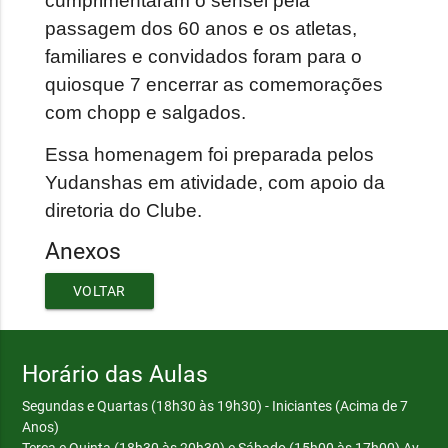
cumprimentaram o sensei pela
passagem dos 60 anos e os atletas,
familiares e convidados foram para o
quiosque 7 encerrar as comemorações
com chopp e salgados.
Essa homenagem foi preparada pelos
Yudanshas em atividade, com apoio da
diretoria do Clube.
Anexos
VOLTAR
Horário das Aulas
Segundas e Quartas (18h30 às 19h30) - Iniciantes (Acima de 7
Anos)
Terça e Quinta (18h30 às 20h30) e Sábado (15h00 às 17h00)
Av.